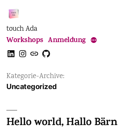
Zum
Inhalt
springen
touch Ada
Workshops
Anmeldung
LinkedIn
Instagram
Eventbrite
GitHub
Kategorie-Archive:
Uncategorized
Hello world, Hallo Bärn