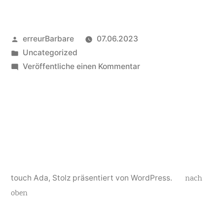
Veröffentlicht
erreurBarbare
07.06.2023
von
Veröffentlicht
Uncategorized
in
zu
Veröffentliche einen Kommentar
Hello
world,
Hallo
Bärn
touch Ada
,
Stolz präsentiert von WordPress.
nach
oben